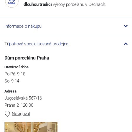
dlouhou tradici
výroby porcelánu v Čechách.
Informace o nákupu
Třípatrová specializovaná prodejna
Dům porcelánu Praha
Otevírací doba
Po-Pá: 9-18
So: 9-14
Adresa
Jugoslávská 567/16
Praha 2, 120 00
Navigovat