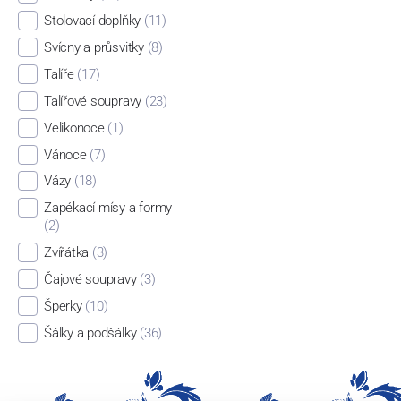
Stolovací doplňky
(11)
Svícny a průsvitky
(8)
Talíře
(17)
Talířové soupravy
(23)
Velikonoce
(1)
Vánoce
(7)
Vázy
(18)
Zapékací mísy a formy
(2)
Zvířátka
(3)
Čajové soupravy
(3)
Šperky
(10)
Šálky a podšálky
(36)