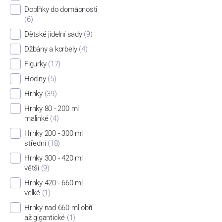
Doplňky do domácnosti
(6)
Dětské jídelní sady
(9)
Džbány a korbely
(4)
Figurky
(17)
Hodiny
(5)
Hrnky
(39)
Hrnky 80 - 200 ml
malinké
(4)
Hrnky 200 - 300 ml
střední
(18)
Hrnky 300 - 420 ml
větší
(9)
Hrnky 420 - 660 ml
velké
(1)
Hrnky nad 660 ml obří
až gigantické
(1)