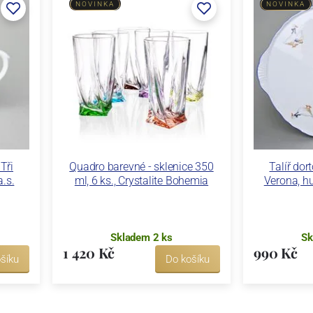
NOVINKA
NOVINKA
Tři
Quadro barevné - sklenice 350
Talíř dor
a.s.
ml, 6 ks., Crystalite Bohemia
Verona, hu
Skladem 2 ks
Sk
1 420 Kč
990 Kč
šíku
Do košíku