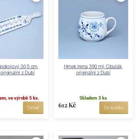
pokojový 30,5 cm,
Hrnek Irena 390 ml, Cibulák,
 originální z Dubí
originální z Dubí
em, ve výrobě 5 ks.
Skladem 3 ks
612 Kč
Detail
Do košíku