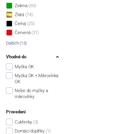
Zelená
(60)
Zlatá
(74)
Černá
(25)
Červená
(31)
Dalších (13)
Vhodné do
Myčka OK
Myčka OK + Mikrovlnka
OK
Nelze do myčky a
mikrovlnky
Provedení
Cukřenky
(3)
Domácí doplňky
(1)