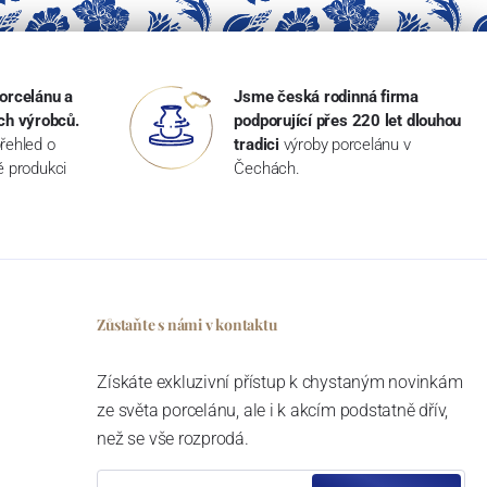
orcelánu a
Jsme česká rodinná firma
ch výrobců.
podporující přes 220 let dlouhou
řehled o
tradici
výroby porcelánu v
ké produkci
Čechách.
Zůstaňte s námi v kontaktu
Získáte exkluzivní přístup k chystaným novinkám
ze světa porcelánu, ale i k akcím podstatně dřív,
než se vše rozprodá.