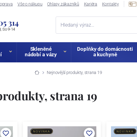
oprava
Vše o nákupu
Ohlasy zákazníků
Kariéra
Kontakty
05 314
, So 9-14
Skleněné
Doplňky do domácnosti
í
nádobí a vázy
a kuchyně
Nejnovější produkty, strana 19
produkty, strana 19
NOVINKA
NOVINKA