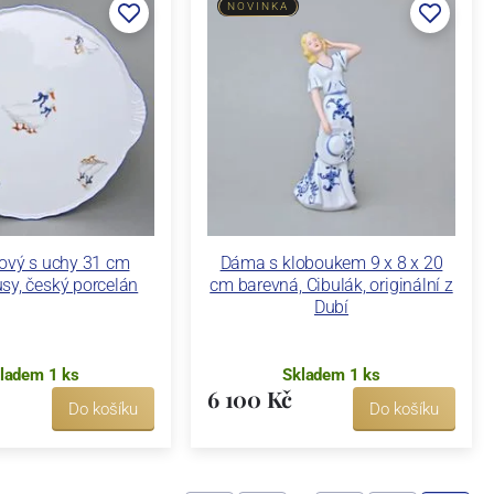
NOVINKA
tový s uchy 31 cm
Dáma s kloboukem 9 x 8 x 20
sy, český porcelán
cm barevná, Cibulák, originální z
Dubí
ladem 1 ks
Skladem 1 ks
6 100 Kč
Do košíku
Do košíku