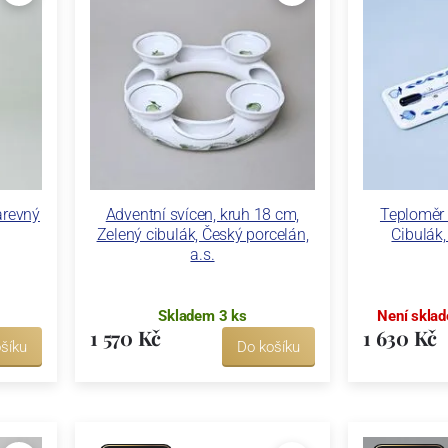
arevný
Adventní svícen, kruh 18 cm,
Teploměr 
Zelený cibulák, Český porcelán,
Cibulák,
a.s.
Skladem 3 ks
Není sklad
1 570 Kč
1 630 Kč
šíku
Do košíku