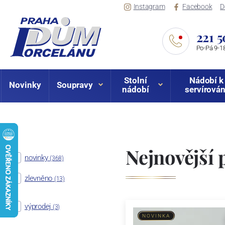
Instagram
Facebook
D
221 5
Po-Pá 9-18
Stolní
Nádobí k
Novinky
Soupravy
nádobí
servírován
Nejnovější 
novinky
(368)
zlevněno
(13)
výprodej
(3)
NOVINKA