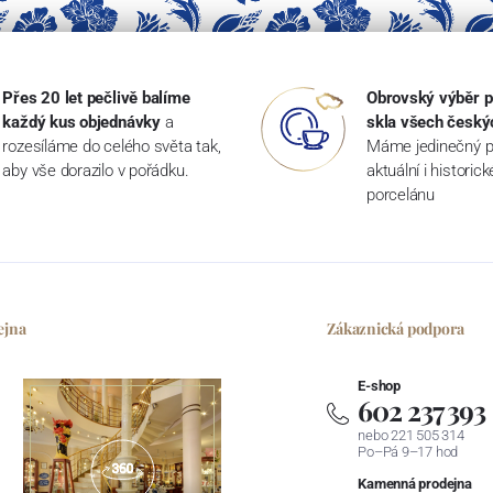
Přes 20 let pečlivě balíme
Obrovský výběr p
každý kus objednávky
a
skla všech český
rozesíláme do celého světa tak,
Máme jedinečný p
aby vše dorazilo v pořádku.
aktuální i historic
porcelánu
ejna
Zákaznická podpora
E-shop
602 237 393
nebo 221 505 314
Po–Pá 9–17 hod
Kamenná prodejna