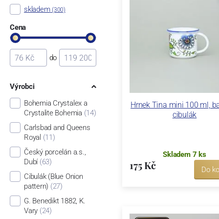
skladem
(300)
Cena
do
Výrobci
Bohemia Crystalex a
Hrnek Tina mini 100 ml, b
Crystalite Bohemia
(14)
cibulák
Carlsbad and Queens
Royal
(11)
Český porcelán a.s.,
Skladem 7 ks
Dubí
(63)
175 Kč
Do ko
Cibulák (Blue Onion
pattern)
(27)
G. Benedikt 1882, K.
Vary
(24)