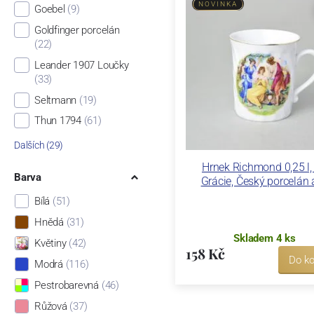
NOVINKA
Goebel
(9)
Goldfinger porcelán
(22)
Leander 1907 Loučky
(33)
Seltmann
(19)
Thun 1794
(61)
Dalších (29)
Hrnek Richmond 0,25 l, 
Barva
Grácie, Český porcelán 
Bílá
(51)
Hnědá
(31)
Skladem 4 ks
Květiny
(42)
158 Kč
Do ko
Modrá
(116)
Pestrobarevná
(46)
Růžová
(37)