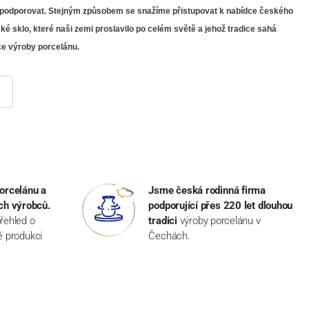
jet a podporovat. Stejným způsobem se snažíme přistupovat k nabídce českého
ké sklo, které naši zemi proslavilo po celém světě a jehož tradice sahá
ice výroby porcelánu.
orcelánu a
Jsme česká rodinná firma
ch výrobců.
podporující přes 220 let dlouhou
řehled o
tradici
výroby porcelánu v
ké produkci
Čechách.