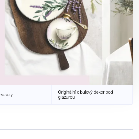
Originální cibulový dekor pod
easury
glazurou