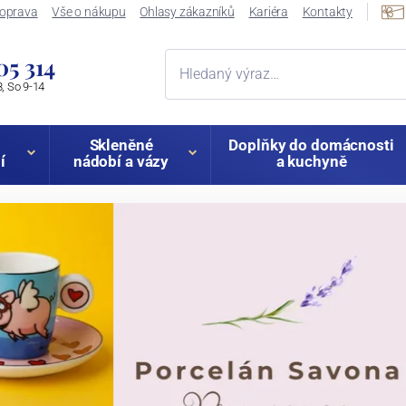
oprava
Vše o nákupu
Ohlasy zákazníků
Kariéra
Kontakty
05 314
, So 9-14
Skleněné
Doplňky do domácnosti
í
nádobí a vázy
a kuchyně