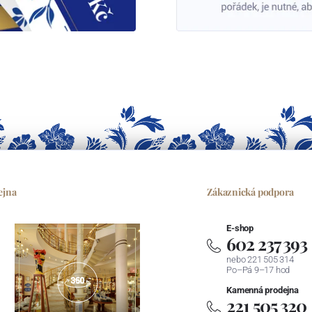
ejna
Zákaznická podpora
E-shop
602 237 393
nebo 221 505 314
Po–Pá 9–17 hod
Kamenná prodejna
221 505 320