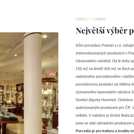
Největší výběr 
Dům porcelánu Prahah s.r.o. zaháji
zrekonstruovaných prostorách v Pra
Václavského náměstí. Od té doby spo
150 m2 na téměř 450 m2 ve třech pod
nabízeného porcelánového i dalšího
porcelánovou produkci od většiny d
významného bavorského výrobce Se
Goebel (figurky Hummel). Ozdobou n
autorizovaným prodejcem pro ČR. V o
svítidla. V nabídce je široká škál
jsme se stali výhradním prodejcem
Porcelán je pro kulturu a kvalitu