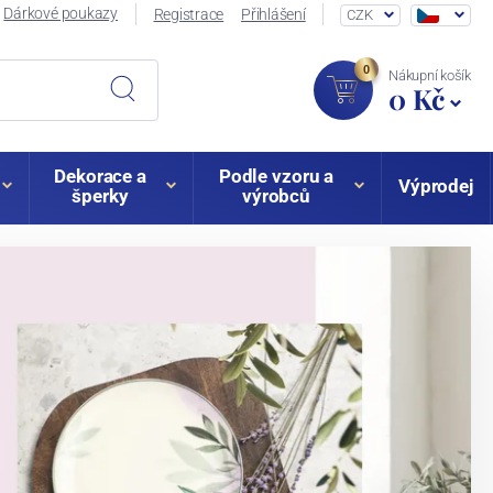
Dárkové poukazy
Registrace
Přihlášení
CZK
0
Nákupní košík
0 Kč
Dekorace a
Podle vzoru a
Výprodej
šperky
výrobců