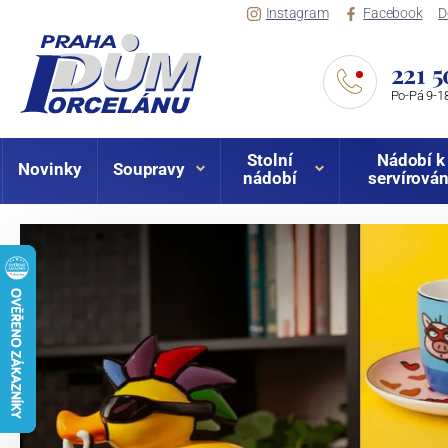
Instagram
Facebook
D
221 5
Po-Pá 9-18
Stolní
Nádobí k
Novinky
Soupravy
nádobí
servírován