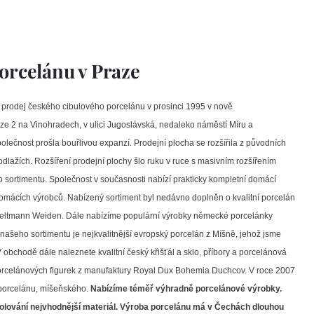
porcelánu v Praze
l prodej českého cibulového porcelánu v prosinci 1995 v nově
ze 2 na Vinohradech, v ulici Jugoslávská, nedaleko náměstí Míru a
lečnost prošla bouřlivou expanzí. Prodejní plocha se rozšířila z původních
lažích. Rozšíření prodejní plochy šlo ruku v ruce s masivním rozšířením
 sortimentu. Společnost v současnosti nabízí prakticky kompletní domácí
omácích výrobců. Nabízený sortiment byl nedávno doplněn o kvalitní porcelán
ltmann Weiden. Dále nabízíme populární výrobky německé porcelánky
ašeho sortimentu je nejkvalitnější evropský porcelán z Míšně, jehož jsme
bchodě dále naleznete kvalitní český křišťál a sklo, příbory a porcelánová
a porcelánových figurek z manufaktury Royal Dux Bohemia Duchcov. V roce 2007
 porcelánu, míšeňského.
Nabízíme téměř výhradně porcelánové výrobky.
 stolování nejvhodnější materiál. Výroba porcelánu má v Čechách dlouhou